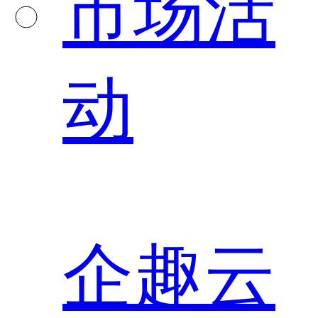
市场活
动
企趣云