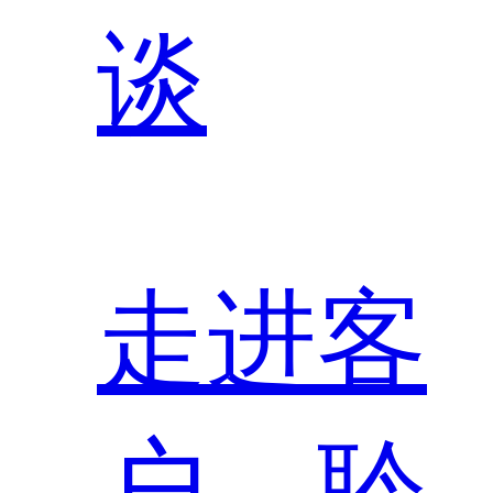
谈
走进客
户，聆