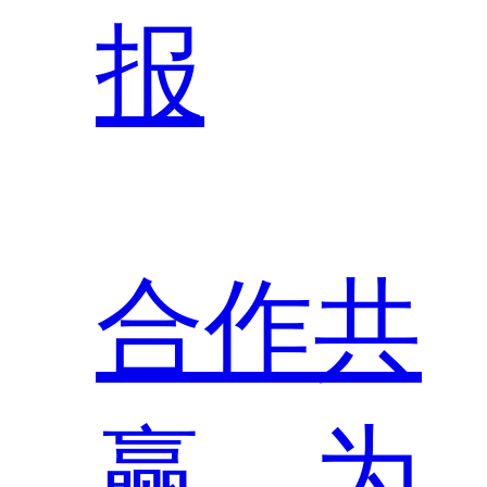
报
合作共
赢，为