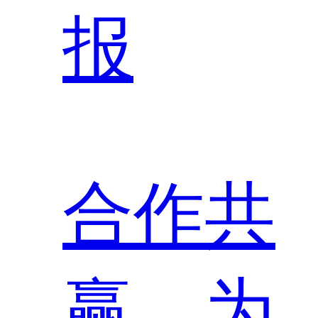
报
合作共
赢，为