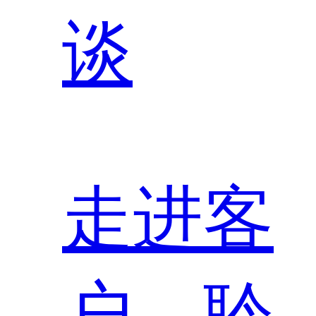
谈
走进客
户，聆