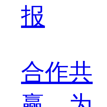
报
合作共
赢，为