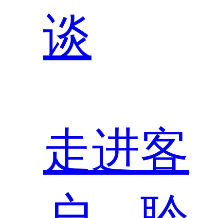
谈
走进客
户，聆