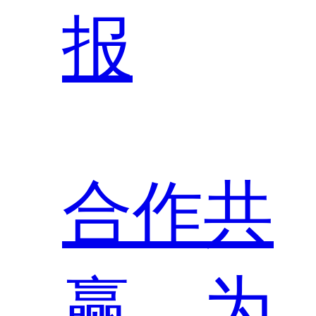
报
合作共
赢，为