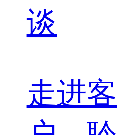
谈
走进客
户，聆